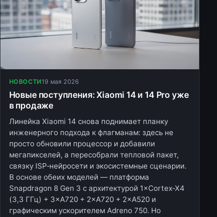
НОВОСТИ
19 мая 2026
Новые поступления: Xiaomi 14 и 14 Pro уже
в продаже
Линейка Xiaomi 14 снова поднимает планку
инженерного подхода к флагманам: здесь не
просто обновили процессор и добавили
мегапикселей, а пересобрали тепловой пакет,
связку ISP‑нейросети и экосистемные сценарии.
В основе обеих моделей — платформа
Snapdragon 8 Gen 3 с архитектурой 1×Cortex‑X4
(3,3 ГГц) + 3×A720 + 2×A720 + 2×A520 и
графическим ускорителем Adreno 750. Но