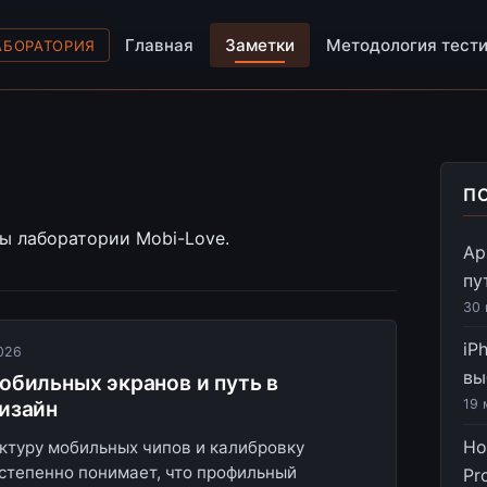
Главная
Заметки
Методология тест
АБОРАТОРИЯ
П
ы лаборатории Mobi-Love.
Ар
пу
30 
iP
026
вы
обильных экранов и путь в
изайн
19 
Но
ктуру мобильных чипов и калибровку
остепенно понимает, что профильный
Pr