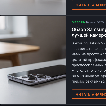
ЧИТАТЬ АНАЛИ
ОБЗОРЫ
18 мая 2026
Обзор Samsung 
лучшей камеро
Samsung Galaxy S2
говорить только в
нами не просто An
цельный професси
приспособленный д
многолетнего испо
он морально устаре
призму рекламных 
ЧИТАТЬ АНАЛИ