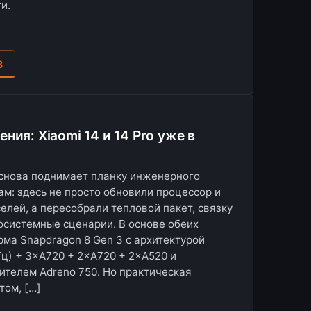
и.
З
ния: Xiaomi 14 и 14 Pro уже в
 снова поднимает планку инженерного
ам: здесь не просто обновили процессор и
елей, а пересобрали тепловой пакет, связку
косистемные сценарии. В основе обеих
ма Snapdragon 8 Gen 3 с архитектурой
Гц) + 3×A720 + 2×A720 + 2×A520 и
ителем Adreno 750. Но практическая
том, […]