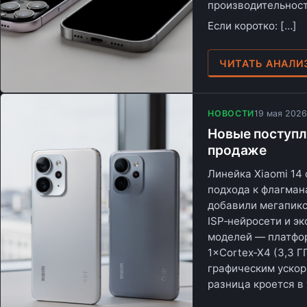
производительност
Если коротко: […]
ЧИТАТЬ АНАЛИ
НОВОСТИ
19 мая 2026
Новые поступле
продаже
Линейка Xiaomi 14
подхода к флагман
добавили мегапикс
ISP‑нейросети и э
моделей — платфор
1×Cortex‑X4 (3,3 Г
графическим ускор
разница кроется в 