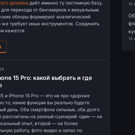
кого дизайна
даёт именно ту системную базу,
19 
т для перехода от бенчмарков к визуальным
Об
еские обзоры формируют аналитический
фл
о же требует иных инструментов. Соединить
ем кажется.
ку
18 
З
026
hone 15 Pro: какой выбрать и где
о
5 и iPhone 15 Pro — это не про «дороже
ро то, какие функции вы реально будете
ый день. Оба смартфона сильные, оба долго
но рассчитаны на разный сценарий: один — на
сальный опыт, второй — на более
ьную работу, фото-видео и запас по