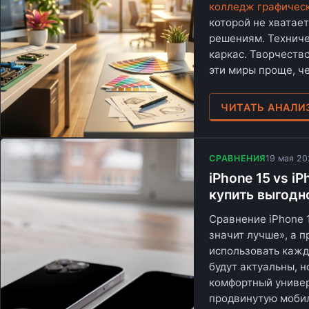
колледж графичес
которой не хватае
решениям. Технич
каркас. Творчеств
эти миры проще, ч
ЧИТАТЬ АНАЛИ
СРАВНЕНИЯ
19 мая 2
iPhone 15 vs iP
купить выгодн
Сравнение iPhone 1
значит лучше», а п
использовать кажд
будут актуальны, 
комфортный универ
продвинутую мобил