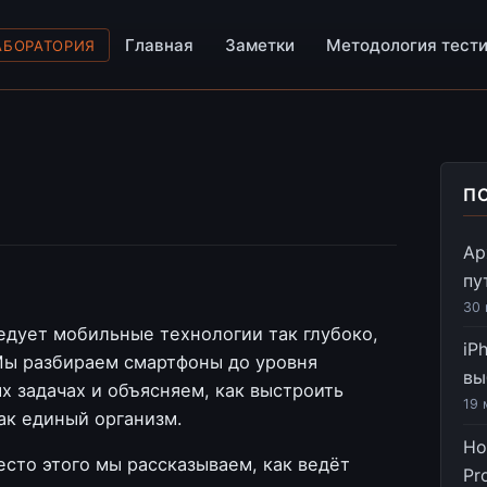
Главная
Заметки
Методология тест
АБОРАТОРИЯ
П
Ар
пу
30 
едует мобильные технологии так глубоко,
iP
Мы разбираем смартфоны до уровня
вы
х задачах и объясняем, как выстроить
19 
ак единый организм.
Но
есто этого мы рассказываем, как ведёт
Pr