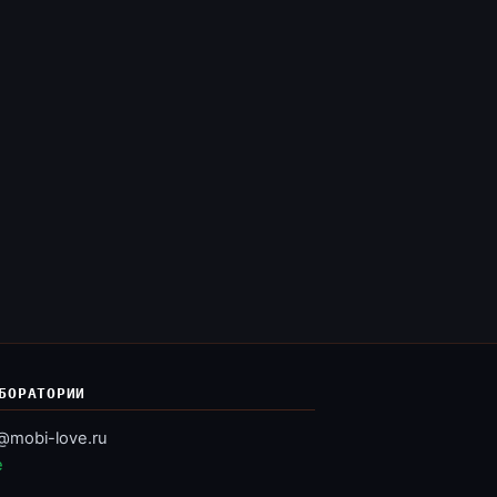
БОРАТОРИИ
@mobi-love.ru
e