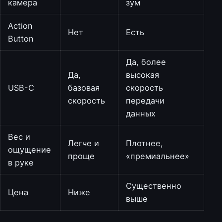
камера
зум
Action
Нет
Есть
Button
Да, более
Да,
высокая
USB-C
базовая
скорость
скорость
передачи
данных
Вес и
Легче и
Плотнее,
ощущение
проще
«премиальнее»
в руке
Существенно
Цена
Ниже
выше