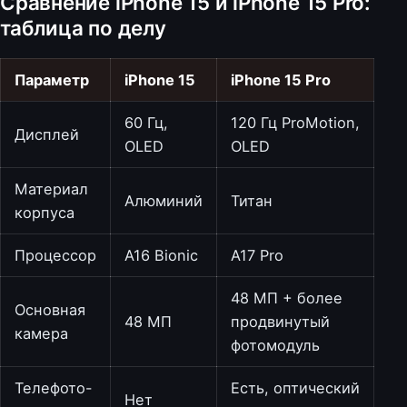
Сравнение iPhone 15 и iPhone 15 Pro:
таблица по делу
Параметр
iPhone 15
iPhone 15 Pro
60 Гц,
120 Гц ProMotion,
Дисплей
OLED
OLED
Материал
Алюминий
Титан
корпуса
Процессор
A16 Bionic
A17 Pro
48 МП + более
Основная
48 МП
продвинутый
камера
фотомодуль
Телефото-
Есть, оптический
Нет