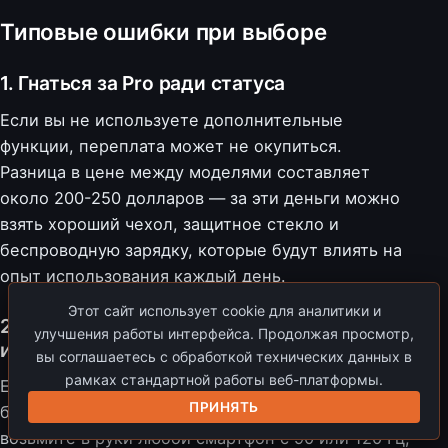
Типовые ошибки при выборе
1. Гнаться за Pro ради статуса
Если вы не используете дополнительные
функции, переплата может не окупиться.
Разница в цене между моделями составляет
около 200-250 долларов — за эти деньги можно
взять хороший чехол, защитное стекло и
беспроводную зарядку, которые будут влиять на
опыт использования каждый день.
Этот сайт использует cookie для аналитики и
2. Брать базовую модель, а потом жалеть
улучшения работы интерфейса. Продолжая просмотр,
из-за экрана
вы соглашаетесь с обработкой технических данных в
рамках стандартной работы веб-платформы.
Если вы чувствительны к плавности, 60 Гц
ПРИНЯТЬ
быстро начнут раздражать. Проверьте себя:
возьмите в руки любой смартфон с 90 или 120 Гц,